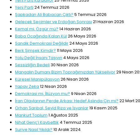
Yeni Parti Kuruluyor
25 Temmuz 2026
Yeni Parti
24 Temmuz 2026
Şapkadan Ali Babacan Çıktı?
5 Temmuz 2026
Gelecek Seçimler ve Erdoğan Sonrası
21 Haziran 2026
Kemal mi, Özgür mü?
14 Haziran 2026
Baba Ocağında Kalan Kül
26 Mayıs 2026
Sandık Demokrasi Değildir
24 Mayıs 2026
Berk Şimşek Kimdir?
11 Mayıs 2026
Yolu Değil İnsanı Taşıyın
4 Mayıs 2026
Sessizliğin Bedeli
30 Nisan 2026
Mangalın Dumanı Bizim Toprağımızdan Yükseliyor
29 Nisan 2
Küresel Manipülasyon
26 Nisan 2026
Yapay Zeka
12 Nisan 2026
Demokrasi mi, İllüzyon mu?
9 Nisan 2026
İran Olaylarının Perde Arkası: Hedef Aslında Çin mi?
22 Mart 2
Orhan Sarıbal, Seyid Rıza ve İsyanlar
19 Kasım 2025
Mankurt Toplum
1 Ağustos 2025
Nihat Genç’i Kaybettik
4 Temmuz 2025
Suriye Nasıl Yıkıldı?
10 Aralık 2024