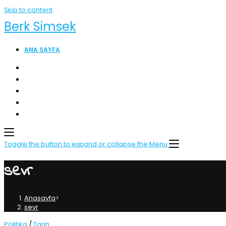
Skip to content
Berk Simsek
ANA SAYFA
Toggle the button to expand or collapse the Menu
sevr
Anasayfa
>
sevr
Politika
/
Tarih