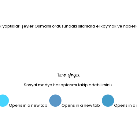
ın ilk yaptıkları şeyler Osmanlı ordusundaki silahlara el koymak ve 
BERK ŞIMŞEK
Sosyal medya hesaplarımı takip edebilirsiniz.
Opens in a new tab
Opens in a new tab
Opens in a