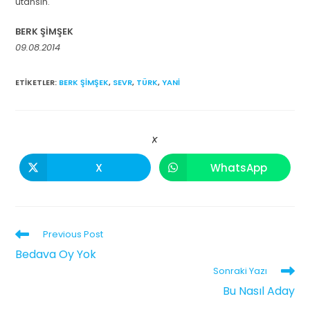
utansın.
BERK ŞİMŞEK
09.08.2014
ETIKETLER
:
BERK ŞIMŞEK
,
SEVR
,
TÜRK
,
YANI
X
X
WhatsApp
Previous Post
Bedava Oy Yok
Sonraki Yazı
Bu Nasıl Aday