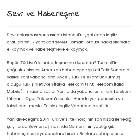
Sevr ve Haberleşme
Sevr anlaşması sonrasında İstanbul’u işgal eden İngiliz
orduları’nın ilk yaptıkları şeyler Osmanlı ordusundaki silahlara
el koymak ve haberleşmeye el koymak.
Bugün Türkiye’de haberleşme ne durumda? Turkcell’in
çoğunluk hissesi Amerikan haberleşme şirketi TeliaSonera’a
satıldı. Yani yabancıların. Aycell, Türk Telekom’un kurmuş
olduğu Türk şirketiyken İtalya Telekom (TIM: Telecom İtalia
Mobile) firmasına satıldı. Yani o da yabancıların. Türk Telekom
Lübnan’lı Oger Telecom’a satıldı. Hemde yok pahasına ve
taksitlendirmeyle. Telsim, İngiliz Vodafone’a satıldı.
Yani diyeceğim; 2014 Türkiye’si, teknolojinin son hızda ilerlediği
şu yıllarda Sevr anlaşmasında Osmanlı’nın yaptığı gibi
haberleşmesini yabancılara bıraktı. Bunlara sebep olanlar