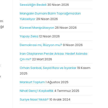
Sessizliğin Bedeli
30 Nisan 2026
Mangalın Dumanı Bizim Toprağımızdan
Yükseliyor
29 Nisan 2026
um
ğil
Küresel Manipülasyon
26 Nisan 2026
Yapay Zeka
12 Nisan 2026
Demokrasi mi, İllüzyon mu?
9 Nisan 2026
İran Olaylarının Perde Arkası: Hedef Aslında
Çin mi?
22 Mart 2026
z
Orhan Sarıbal, Seyid Rıza ve İsyanlar
19 Kasım
2025
r
Mankurt Toplum
1 Ağustos 2025
Nihat Genç’i Kaybettik
4 Temmuz 2025
Suriye Nasıl Yıkıldı?
10 Aralık 2024