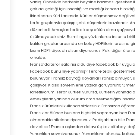
yanlış. Öncelikle herkesin beynine kazıması gereken iki
çok acı çektiği için insanlığı ve mantığı kenara bıraktı
İkinci sorun Kürt tanımıdır. Kürtler düşmanımız değil v
terör gruplarıyla çatışıp şehit düşenlerin bazılarıdır.
düzenledi. Amaçları teröre karşı bütün olma çağrısıydı
üzülmeyeceksiniz. Bu mitinge yüzbinlerce insanla birli
katılan gruplar arasında en kolay HDPlilerin arasına gi
kısmı HDPli diye, oh olsun diyorsunuz. Peki diğer ölen
o halde.
Fransa’da terör saldırısı oldu diye facebook bir uygul
Facebook bunu niye yapmış? Teröre tepki göstermek i
bulunuyor. Fransız bayrağı koyanlar Fransız olmuyor,
çalışıyor. Klasik söylemlerle yazılar görüyorum; “
Ermeni
lanetliyorum. Terör Kürtleri vurursa, Kürtlerin yanında
emekçilerin yanında olurum ama sevmediğim insanlar ö
Fransız ürünlerini kullanan sizlersiniz, Fransızca öğren
Fransızlar ölünce bunların hiçbirini yapmayan ben Frans
olmamakla nitelendiriyorsunuz. Padişahların bile Fran
devleti sırf Fransa aşkından dolayı üç kez alfabeyi 
Yunanlıları sevmiyorsunuz. Yunanlıların oturuşu, kalkışı,