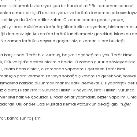
şlarını ıslıklamak bizlere yakışan bir hareket mi? Bu tamamen cehalet.
ganları atmak biz Işid’i destekliyoruz ve terörün tamamen arkasındayız
 saldırıya da üzülmediler zaten. O zaman bende genelliyorum,
, yüzyıllardır müslüman terör örgütleri kelle kesiyorken, binlerce mas
eğil demeniz için Ankara’da terörü lanetlemeniz gerekirdi. İslam bu de
. Ne zaman terörün karşısına geçersiniz, o zaman İslam bu değil
a karşısında. Terör bizi vurmuş, başka seçeneğimiz yok. Terör kime
, PKK ve Işid’e destek olalım o halde. O zaman gururla söyleyebiliriz
ğil, İslam barış dinidir, o zamanda yapmamız gereken Terör kimi
pmak için para vermemize veya sokağa çıkmamıza gerek yok, sosyal
masına katkıda bulunmak manevi katkı demektir. Biz yapmıştık deri
m; Filistin İsrail’i vurunca Filistin’i kınayalım, İsrail Filistin’i vurunca
nler sivil halk ve çocuklar. Bırakın onlar yapmasın, bizler yapalım. Onla
klardır. Ulu önder Gazi Mustafa Kemal Atatürk’ün dediği gibi; “
Eğer
rör, kahrolsun faşizm.