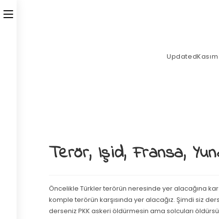
Updated
Kasım 
Terör, Işid, Fransa, Yu
Öncelikle Türkler terörün neresinde yer alacağına kara
komple terörün karşısında yer alacağız. Şimdi siz derse
derseniz PKK askeri öldürmesin ama solcuları öldürsün, 