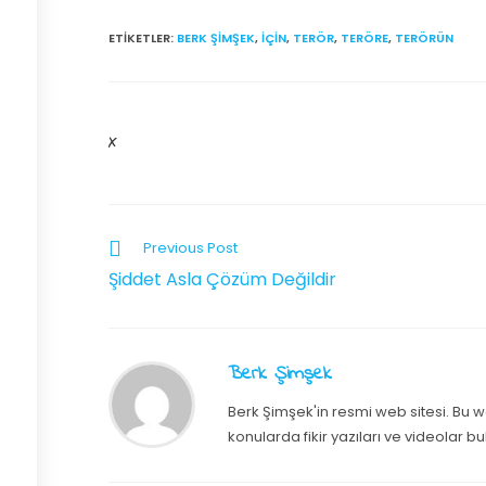
ETIKETLER
:
BERK ŞIMŞEK
,
IÇIN
,
TERÖR
,
TERÖRE
,
TERÖRÜN
X
Previous Post
Şiddet Asla Çözüm Değildir
Berk Şimşek
Berk Şimşek'in resmi web sitesi. Bu we
konularda fikir yazıları ve videolar bu