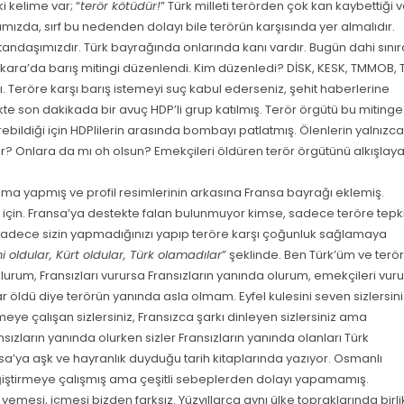
 kelime var; “
terör kötüdür!
” Türk milleti terörden çok kan kaybettiği 
ğımızda, sırf bu nedenden dolayı bile terörün karşısında yer almalıdır.
atandaşımızdır. Türk bayrağında onlarında kanı vardır. Bugün dahi sını
 Ankara’da barış mitingi düzenlendi. Kim düzenledi? DİSK, KESK, TMMOB, 
. Teröre karşı barış istemeyi suç kabul ederseniz, şehit haberlerine
kte son dakikada bir avuç HDP’li grup katılmış. Terör örgütü bu mitinge
rebildiği için HDPlilerin arasında bombayı patlatmış. Ölenlerin yalnızca
ler? Onlara da mı oh olsun? Emekçileri öldüren terör örgütünü alkışlay
ama yapmış ve profil resimlerinin arkasına Fransa bayrağı eklemiş.
çin. Fransa’ya destekte falan bulunmuyor kimse, sadece teröre tepk
 sadece sizin yapmadığınızı yapıp teröre karşı çoğunluk sağlamaya
 oldular, Kürt oldular, Türk olamadılar
” şeklinde. Ben Türk’üm ve terö
 olurum, Fransızları vurursa Fransızların yanında olurum, emekçileri vur
ldü diye terörün yanında asla olmam. Eyfel kulesini seven sizlersini
meye çalışan sizlersiniz, Fransızca şarkı dinleyen sizlersiniz ama
ızların yanında olurken sizler Fransızların yanında olanları Türk
sa’ya aşk ve hayranlık duyduğu tarih kitaplarında yazıyor. Osmanlı
değiştirmeye çalışmış ama çeşitli sebeplerden dolayı yapamamış.
 yemesi, içmesi bizden farksız. Yüzyıllarca aynı ülke topraklarında birli