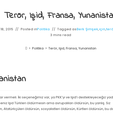
Terör, Işid, Fransa, Yunanist
18, 2015
Posted in
Politika
Tagged as
Berk Şimşek
,
için
,
ter
3 mins read
>
Politika
>
Terör, Işid, Fransa, Yunanistan
nanistan
r vermeli. İki seçeneğimiz var, ya PKK’yı ve Işid’i destekleyeceğiz ya
niz Işid Türkleri öldürmesin ama avrupalıları öldürsün, bu yanlış. Siz
Atatürkçüleri öldürsün, sosyalistleri öldürsün, Kürtleri öldürsün, bu d