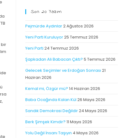
ve
Son 20 Yazım
rda
TTB
Pejmürde Aydınlar
2 Ağustos 2026
Yeni Parti Kuruluyor
25 Temmuz 2026
 bir
Yeni Parti
24 Temmuz 2026
alım
Şapkadan Ali Babacan Çıktı?
5 Temmuz 2026
Gelecek Seçimler ve Erdoğan Sonrası
21
ide
Haziran 2026
rü
Kemal mi, Özgür mü?
14 Haziran 2026
ursa
Baba Ocağında Kalan Kül
26 Mayıs 2026
z,
Sandık Demokrasi Değildir
24 Mayıs 2026
Berk Şimşek Kimdir?
11 Mayıs 2026
Yolu Değil İnsanı Taşıyın
4 Mayıs 2026
kte