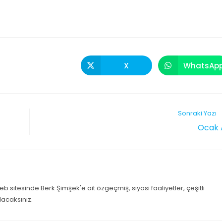
X
WhatsAp
Sonraki Yazı
Ocak 
b sitesinde Berk Şimşek'e ait özgeçmiş, siyasi faaliyetler, çeşitli
lacaksınız.