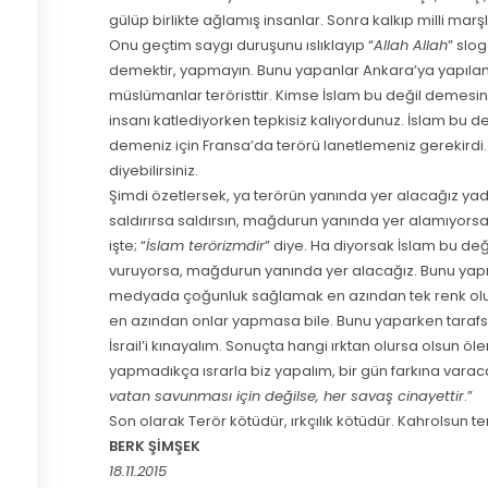
gülüp birlikte ağlamış insanlar. Sonra kalkıp milli mar
Onu geçtim saygı duruşunu ıslıklayıp “
Allah Allah
” slo
demektir, yapmayın. Bunu yapanlar Ankara’ya yapılan
müslümanlar teröristtir. Kimse İslam bu değil demesin
insanı katlediyorken tepkisiz kalıyordunuz. İslam bu d
demeniz için Fransa’da terörü lanetlemeniz gerekirdi
diyebilirsiniz.
Şimdi özetlersek, ya terörün yanında yer alacağız yad
saldırırsa saldırsın, mağdurun yanında yer alamıyorsak
işte; “
İslam terörizmdir
” diye. Ha diyorsak İslam bu de
vuruyorsa, mağdurun yanında yer alacağız. Bunu ya
medyada çoğunluk sağlamak en azından tek renk oluş
en azından onlar yapmasa bile. Bunu yaparken tarafsız olalı
İsrail’i kınayalım. Sonuçta hangi ırktan olursa olsun öle
yapmadıkça ısrarla biz yapalım, bir gün farkına varaca
vatan savunması için değilse, her savaş cinayettir
.”
Son olarak Terör kötüdür, ırkçılık kötüdür. Kahrolsun te
BERK ŞİMŞEK
18.11.2015