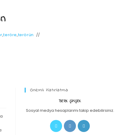
an
ör
,
teröre
,
terörün
Önemli Hatırlatma
BERK ŞIMŞEK
Sosyal medya hesaplarımı takip edebilirsiniz.
da
a