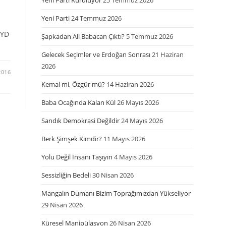
Yeni Parti Kuruluyor
25 Temmuz 2026
Yeni Parti
24 Temmuz 2026
PYD
Şapkadan Ali Babacan Çıktı?
5 Temmuz 2026
Gelecek Seçimler ve Erdoğan Sonrası
21 Haziran
2026
2016
Kemal mi, Özgür mü?
14 Haziran 2026
Baba Ocağında Kalan Kül
26 Mayıs 2026
Sandık Demokrasi Değildir
24 Mayıs 2026
Berk Şimşek Kimdir?
11 Mayıs 2026
Yolu Değil İnsanı Taşıyın
4 Mayıs 2026
Sessizliğin Bedeli
30 Nisan 2026
Mangalın Dumanı Bizim Toprağımızdan Yükseliyor
29 Nisan 2026
Küresel Manipülasyon
26 Nisan 2026