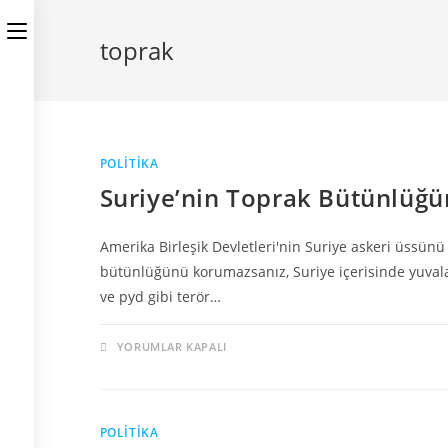
toprak
POLITIKA
Suriye’nin Toprak Bütünlüğ
Amerika Birleşik Devletleri'nin Suriye askeri üssün
bütünlüğünü korumazsanız, Suriye içerisinde yuvala
ve pyd gibi terör…
YORUMLAR KAPALI
POLITIKA