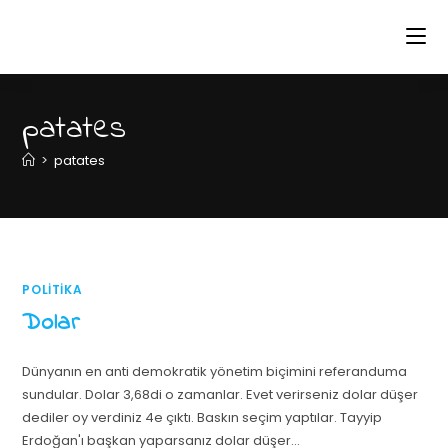
patates
>
patates
POLITIKA
Dolar
Dünyanın en anti demokratik yönetim biçimini referanduma
sundular. Dolar 3,68di o zamanlar. Evet verirseniz dolar düşer
dediler oy verdiniz 4e çıktı. Baskın seçim yaptılar. Tayyip
Erdoğan'ı başkan yaparsanız dolar düşer…