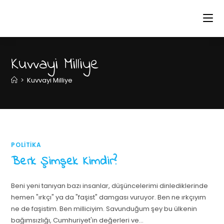
Kuvvayi Milliye
>
Kuvvayi Milliye
POLITIKA
Berk Şimşek Kimdir?
Beni yeni tanıyan bazı insanlar, düşüncelerimi dinlediklerinde
hemen "ırkçı" ya da "faşist" damgası vuruyor. Ben ne ırkçıyım
ne de faşistim. Ben milliciyim. Savunduğum şey bu ülkenin
bağımsızlığı, Cumhuriyet'in değerleri ve…