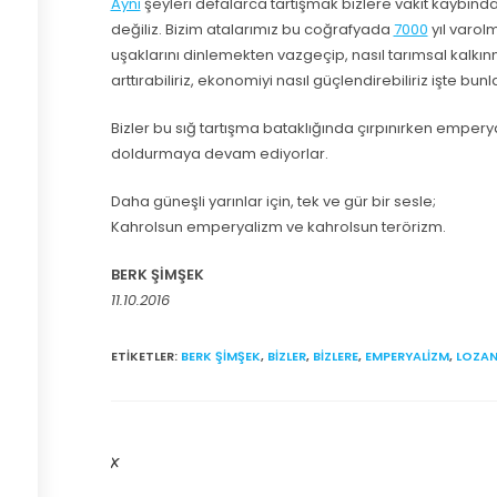
Aynı
şeyleri defalarca tartışmak bizlere vakit kaybından
değiliz. Bizim atalarımız bu coğrafyada
7000
yıl varol
uşaklarını dinlemekten vazgeçip, nasıl tarımsal kalkınma 
arttırabiliriz, ekonomiyi nasıl güçlendirebiliriz işte bunla
Bizler bu sığ tartışma bataklığında çırpınırken empery
doldurmaya devam ediyorlar.
Daha güneşli yarınlar için, tek ve gür bir sesle;
Kahrolsun emperyalizm ve kahrolsun terörizm.
BERK ŞİMŞEK
11.10.2016
ETIKETLER
:
BERK ŞIMŞEK
,
BIZLER
,
BIZLERE
,
EMPERYALIZM
,
LOZA
X