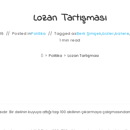
Lozan Tartışması
16
Posted in
Politika
Tagged as
Berk Şimşek
,
bizler
,
bizlere
1 min read
>
Politika
>
Lozan Tartışması
ıdır. Bir delinin kuyuya attığı taşı 100 akıllının çıkarmaya çalışmasında