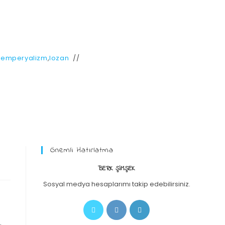
,
emperyalizm
,
lozan
Önemli Hatırlatma
BERK ŞIMŞEK
Sosyal medya hesaplarımı takip edebilirsiniz.
n