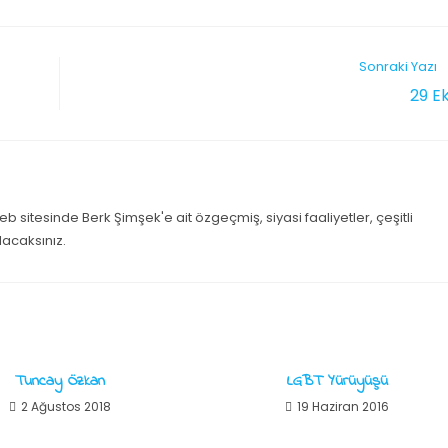
Sonraki Yazı
29 E
b sitesinde Berk Şimşek'e ait özgeçmiş, siyasi faaliyetler, çeşitli
lacaksınız.
Tuncay Özkan
LGBT Yürüyüşü
2 Ağustos 2018
19 Haziran 2016