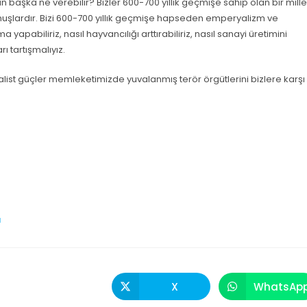
 başka ne verebilir? Bizler 600-700 yıllık geçmişe sahip olan bir mille
muşlardır. Bizi 600-700 yıllık geçmişe hapseden emperyalizm ve
yapabiliriz, nasıl hayvancılığı arttırabiliriz, nasıl sanayi üretimini
rı tartışmalıyız.
alist güçler memleketimizde yuvalanmış terör örgütlerini bizlere karşı
N
X
WhatsAp