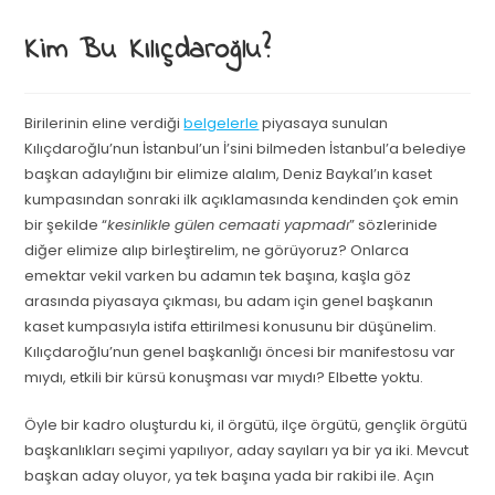
Kim Bu Kılıçdaroğlu?
Birilerinin eline verdiği
belgelerle
piyasaya sunulan
Kılıçdaroğlu’nun İstanbul’un İ’sini bilmeden İstanbul’a belediye
başkan adaylığını bir elimize alalım, Deniz Baykal’ın kaset
kumpasından sonraki ilk açıklamasında kendinden çok emin
bir şekilde “
kesinlikle gülen cemaati yapmadı
” sözlerinide
diğer elimize alıp birleştirelim, ne görüyoruz? Onlarca
emektar vekil varken bu adamın tek başına, kaşla göz
arasında piyasaya çıkması, bu adam için genel başkanın
kaset kumpasıyla istifa ettirilmesi konusunu bir düşünelim.
Kılıçdaroğlu’nun genel başkanlığı öncesi bir manifestosu var
mıydı, etkili bir kürsü konuşması var mıydı? Elbette yoktu.
Öyle bir kadro oluşturdu ki, il örgütü, ilçe örgütü, gençlik örgütü
başkanlıkları seçimi yapılıyor, aday sayıları ya bir ya iki. Mevcut
başkan aday oluyor, ya tek başına yada bir rakibi ile. Açın