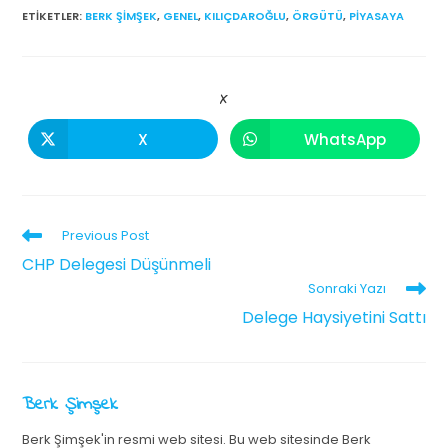
ETIKETLER
:
BERK ŞIMŞEK
,
GENEL
,
KILIÇDAROĞLU
,
ÖRGÜTÜ
,
PIYASAYA
X
X
WhatsApp
Previous Post
CHP Delegesi Düşünmeli
Sonraki Yazı
Delege Haysiyetini Sattı
Berk Şimşek
Berk Şimşek'in resmi web sitesi. Bu web sitesinde Berk