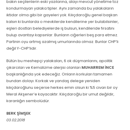
bakın seçilenlerin eski yazılarına, alayı mevcut yönetime toz
kondurmayan yalaka tipler. Aynı zamanda bu yalakaların
iktidar olma gibi bir gayeleri yok. Kılıçdaroğlu genel başkan
kalsın ki bunlarda o mevkilerde kendilerine yer bulabilsinler,
eşleri dostları belediyelerde iş bulsun, kendileride fırsatını
bulup avantayı kapsınlar. Bunların ciğerleri beş para etmez.
Partinin oyu artmış azalmış umurlarında olmaz. Bunlar CHP’li
değil Y-CHP’lidir.
Bütün bu meshepçi yalakaları, 6 ok düşmanlarını, apolitik
çıkarcıları ve Kemalizme alerjisi olanları
MUHARREM İNCE
başkanlığında yok edeceğiz. Onların korkuları tamamen
bundan dolayı. Korkak ve yandaş delege yeniden
kılıçdaroğlunu seçerse herkes emin olsun ki %5 civarı bir oy
Meral Akşener’e kayacaktır. Kılıçdaroğlu bir umut değildir,
karanlığın sembolüdür.
BERK ŞİMŞEK
03.02.2018