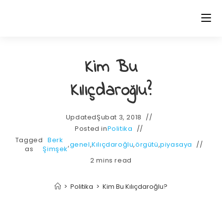
Kim Bu
Kılıçdaroğlu?
Updated
Şubat 3, 2018
Posted in
Politika
Tagged
Berk
,
genel
,
Kılıçdaroğlu
,
örgütü
,
piyasaya
as
Şimşek
2 mins read
>
Politika
>
Kim Bu Kılıçdaroğlu?