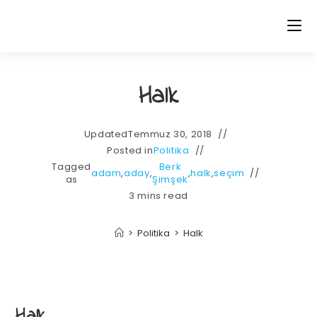
Halk
Updated
Temmuz 30, 2018
Posted in
Politika
Tagged
Berk
adam
,
aday
,
,
halk
,
seçim
as
Şimşek
3 mins read
>
Politika
>
Halk
Halk