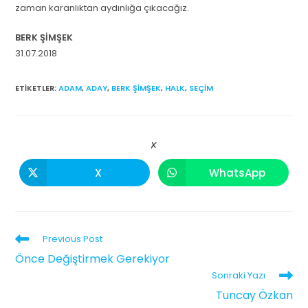
zaman karanlıktan aydınlığa çıkacağız.
BERK ŞİMŞEK
31.07.2018
ETIKETLER
:
ADAM
,
ADAY
,
BERK ŞIMŞEK
,
HALK
,
SEÇIM
X
X
WhatsApp
Previous Post
Önce Değiştirmek Gerekiyor
Sonraki Yazı
Tuncay Özkan