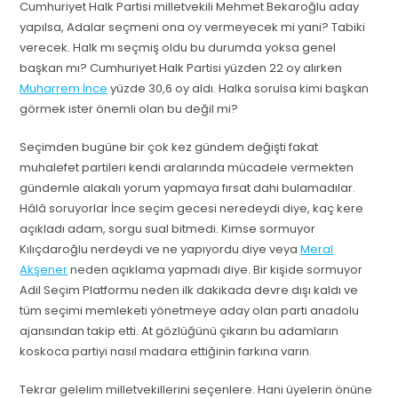
Cumhuriyet Halk Partisi milletvekili Mehmet Bekaroğlu aday
yapılsa, Adalar seçmeni ona oy vermeyecek mi yani? Tabiki
verecek. Halk mı seçmiş oldu bu durumda yoksa genel
başkan mı? Cumhuriyet Halk Partisi yüzden 22 oy alırken
Muharrem İnce
yüzde 30,6 oy aldı. Halka sorulsa kimi başkan
görmek ister önemli olan bu değil mi?
Seçimden bugüne bir çok kez gündem değişti fakat
muhalefet partileri kendi aralarında mücadele vermekten
gündemle alakalı yorum yapmaya fırsat dahi bulamadılar.
Hâlâ soruyorlar İnce seçim gecesi neredeydi diye, kaç kere
açıkladı adam, sorgu sual bitmedi. Kimse sormuyor
Kılıçdaroğlu nerdeydi ve ne yapıyordu diye veya
Meral
Akşener
neden açıklama yapmadı diye. Bir kişide sormuyor
Adil Seçim Platformu neden ilk dakikada devre dışı kaldı ve
tüm seçimi memleketi yönetmeye aday olan parti anadolu
ajansından takip etti. At gözlüğünü çıkarın bu adamların
koskoca partiyi nasıl madara ettiğinin farkına varın.
Tekrar gelelim milletvekillerini seçenlere. Hani üyelerin önüne