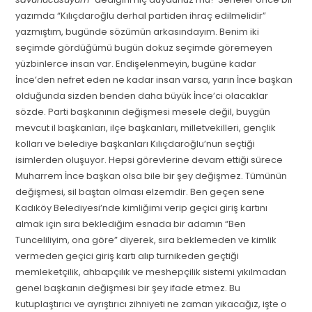
yazımda “Kılıçdaroğlu derhal partiden ihraç edilmelidir”
yazmıştım, bugünde sözümün arkasındayım. Benim iki
seçimde gördüğümü bugün dokuz seçimde göremeyen
yüzbinlerce insan var. Endişelenmeyin, bugüne kadar
İnce’den nefret eden ne kadar insan varsa, yarın İnce başkan
olduğunda sizden benden daha büyük İnce’ci olacaklar
sözde. Parti başkanının değişmesi mesele değil, buygün
mevcut il başkanları, ilçe başkanları, milletvekilleri, gençlik
kolları ve belediye başkanları Kılıçdaroğlu’nun seçtiği
isimlerden oluşuyor. Hepsi görevlerine devam ettiği sürece
Muharrem İnce başkan olsa bile bir şey değişmez. Tümünün
değişmesi, sil baştan olması elzemdir. Ben geçen sene
Kadıköy Belediyesi’nde kimliğimi verip geçici giriş kartını
almak için sıra beklediğim esnada bir adamın “Ben
Tunceliliyim, ona göre” diyerek, sıra beklemeden ve kimlik
vermeden geçici giriş kartı alıp turnikeden geçtiği
memleketçilik, ahbapçılık ve meshepçilik sistemi yıkılmadan
genel başkanın değişmesi bir şey ifade etmez. Bu
kutuplaştırıcı ve ayrıştırıcı zihniyeti ne zaman yıkacağız, işte o