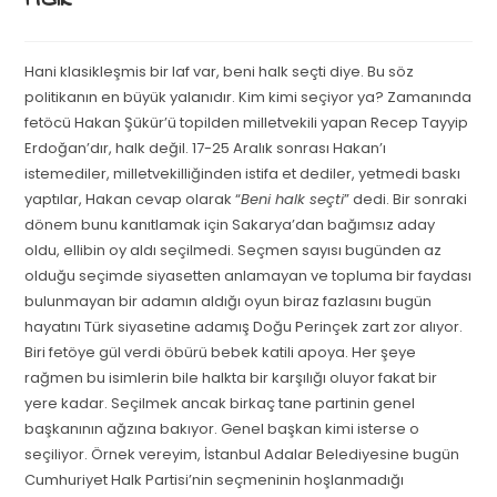
Hani klasikleşmis bir laf var, beni halk seçti diye. Bu söz
politikanın en büyük yalanıdır. Kim kimi seçiyor ya? Zamanında
fetöcü Hakan Şükür’ü topilden milletvekili yapan Recep Tayyip
Erdoğan’dır, halk değil. 17-25 Aralık sonrası Hakan’ı
istemediler, milletvekilliğinden istifa et dediler, yetmedi baskı
yaptılar, Hakan cevap olarak “
Beni halk seçti
” dedi. Bir sonraki
dönem bunu kanıtlamak için Sakarya’dan bağımsız aday
oldu, ellibin oy aldı seçilmedi. Seçmen sayısı bugünden az
olduğu seçimde siyasetten anlamayan ve topluma bir faydası
bulunmayan bir adamın aldığı oyun biraz fazlasını bugün
hayatını Türk siyasetine adamış Doğu Perinçek zart zor alıyor.
Biri fetöye gül verdi öbürü bebek katili apoya. Her şeye
rağmen bu isimlerin bile halkta bir karşılığı oluyor fakat bir
yere kadar. Seçilmek ancak birkaç tane partinin genel
başkanının ağzına bakıyor. Genel başkan kimi isterse o
seçiliyor. Örnek vereyim, İstanbul Adalar Belediyesine bugün
Cumhuriyet Halk Partisi’nin seçmeninin hoşlanmadığı