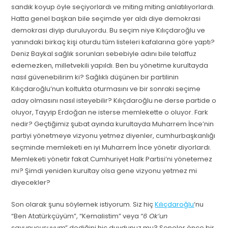
sandık koyup öyle seçiyorlardı ve miting miting anlatılıyorlardı.
Hatta genel başkan bile seçimde yer aldı diye demokrasi
demokrasi diyip duruluyordu. Bu seçim niye Kılıçdaroğlu ve
yanındaki birkaç kişi oturdu tüm listeleri kafalarına göre yaptı?
Deniz Baykal sağlık sorunları sebebiyle adını bile telaffuz
edemezken, milletvekili yapıldı. Ben bu yönetime kurultayda
nasıl güvenebilirim ki? Sağlıklı düşünen bir partilinin
Kılıçdaroğlu’nun koltukta oturmasını ve bir sonraki seçime
aday olmasını nasıl isteyebilir? Kılıçdaroğlu ne derse partide o
oluyor, Tayyip Erdoğan ne isterse memlekette o oluyor. Fark
nedir? Geçtiğimiz şubat ayında kurultayda Muharrem İnce’nin
partiyi yönetmeye vizyonu yetmez diyenler, cumhurbaşkanlığı
seçminde memleketi en iyi Muharrem İnce yönetir diyorlardı.
Memleketi yönetir fakat Cumhuriyet Halk Partisi’ni yönetemez
mi? Şimdi yeniden kurultay olsa gene vizyonu yetmez mi
diyecekler?
Son olarak şunu söylemek istiyorum. Siz hiç
Kılıçdaroğlu
‘nu
“Ben Atatürkçüyüm”, “Kemalistim” veya
“6 Ok’un
savunucusuyum
” dediğini hiç duydunuz mu? Seneler önce bir