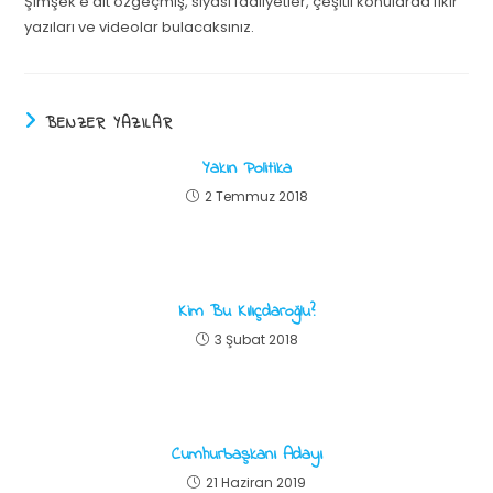
Şimşek'e ait özgeçmiş, siyasi faaliyetler, çeşitli konularda fikir
yazıları ve videolar bulacaksınız.
BENZER YAZILAR
Yakın Politika
2 Temmuz 2018
Kim Bu Kılıçdaroğlu?
3 Şubat 2018
Cumhurbaşkanı Adayı
21 Haziran 2019