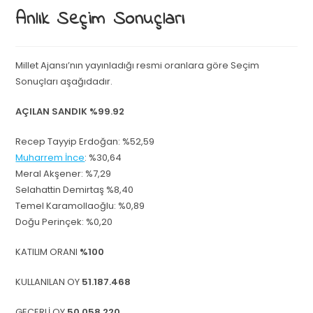
Anlık Seçim Sonuçları
Millet Ajansı’nın yayınladığı resmi oranlara göre Seçim
Sonuçları aşağıdadır.
AÇILAN SANDIK
%99.92
Recep Tayyip Erdoğan: %52,59
Muharrem İnce
: %30,64
Meral Akşener: %7,29
Selahattin Demirtaş %8,40
Temel Karamollaoğlu: %0,89
Doğu Perinçek: %0,20
KATILIM ORANI
%100
KULLANILAN OY
51.187.468
GEÇERLİ OY
50.058.220