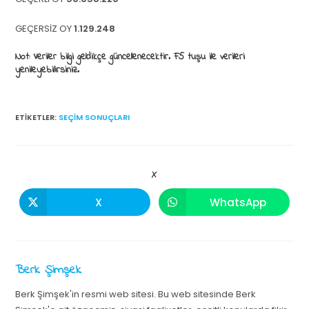
GEÇERSİZ OY
1.129.248
Not: Veriler bilgi geldikçe güncellenecektir. F5 tuşu ile verileri
yenileyebilirsiniz.
ETIKETLER
:
SEÇIM SONUÇLARI
X
X
WhatsApp
Berk Şimşek
Berk Şimşek'in resmi web sitesi. Bu web sitesinde Berk