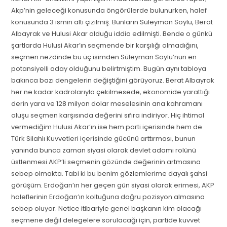
Akp’nin geleceği konusunda öngörülerde bulunurken, halef
konusunda 3 ismin altı çizilmiş. Bunların Süleyman Soylu, Berat
Albayrak ve Hulusi Akar olduğu iddia edilmişti. Bende o günkü
şartlarda Hulusi Akar’ın seçmende bir karşılığı olmadığını,
seçmen nezdinde bu üç isimden Süleyman Soylu’nun en
potansiyelli aday olduğunu belirtmiştim. Bugün aynı tabloya
bakınca bazı dengelerin değiştiğini görüyoruz. Berat Albayrak
her ne kadar kadrolarıyla çekilmesede, ekonomide yarattığı
derin yara ve 128 milyon dolar meselesinin ana kahramanı
oluşu seçmen karşısında değerini sıfıra indiriyor. Hiç ihtimal
vermediğim Hulusi Akar’ın ise hem parti içerisinde hem de
Türk Silahlı Kuvvetleri içerisinde gücünü arttırması, bunun
yanında bunca zaman siyasi olarak devlet adamı rolünü
üstlenmesi AKP’li seçmenin gözünde değerinin artmasına
sebep olmakta. Tabi ki bu benim gözlemlerime dayalı şahsi
görüşüm. Erdoğan’ın her geçen gün siyasi olarak erimesi, AKP
haleflerinin Erdoğan’ın koltuğuna doğru pozisyon almasına
sebep oluyor. Netice itibariyle genel başkanın kim olacağı
seçmene değil delegelere sorulacağı için, partide kuvvet