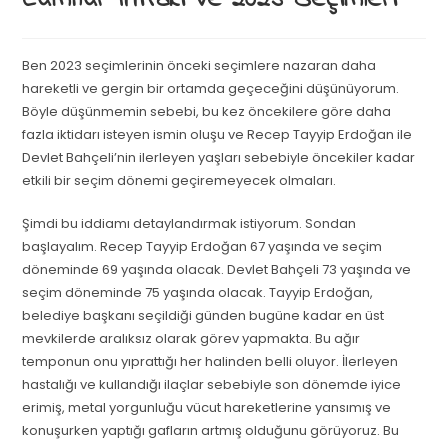
Cumhur İttifakı ve 2023 Seçimleri
Ben 2023 seçimlerinin önceki seçimlere nazaran daha
hareketli ve gergin bir ortamda geçeceğini düşünüyorum.
Böyle düşünmemin sebebi, bu kez öncekilere göre daha
fazla iktidarı isteyen ismin oluşu ve Recep Tayyip Erdoğan ile
Devlet Bahçeli’nin ilerleyen yaşları sebebiyle öncekiler kadar
etkili bir seçim dönemi geçiremeyecek olmaları.
Şimdi bu iddiamı detaylandırmak istiyorum. Sondan
başlayalım. Recep Tayyip Erdoğan 67 yaşında ve seçim
döneminde 69 yaşında olacak. Devlet Bahçeli 73 yaşında ve
seçim döneminde 75 yaşında olacak. Tayyip Erdoğan,
belediye başkanı seçildiği günden bugüne kadar en üst
mevkilerde aralıksız olarak görev yapmakta. Bu ağır
temponun onu yıprattığı her halinden belli oluyor. İlerleyen
hastalığı ve kullandığı ilaçlar sebebiyle son dönemde iyice
erimiş, metal yorgunluğu vücut hareketlerine yansımış ve
konuşurken yaptığı gafların artmış olduğunu görüyoruz. Bu