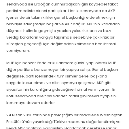
senaryoda ise Erdoğan cumhurbaşkanlığını kaybeder fakat
partisi mecliste birinci parti çıkar. Her iki senaryoda da AKP
içerisinde bir takım klikler genel başkanlığı elde etmek için
birbiriyle savaşmaya başlar ve AKP dağılır. AKP’nin iktidardan
düşmesi halinde geçmişte yapılan yolsuzlukların ve bazı
verdiği kararların yargıya taşınması sebebiyle çok kritik bir
süreçten geçeceği için dağılmadan kalmasına ben ihtimal
vermiyorum.
MHP için benzer ifadeler kullanmam çünkü yapı olarak MHP
diğer partilere benzemeyen bir yapıya sahip. Genel başkan
değişirse, parti içerisindeki tüm isimler genel başkana
saygıda kusur etmez ve altını oymaya çalışmaz. AKP gibi
siyasi tarihin karanlığına gideceğine ihtimal vermiyorum. En
kötü senaryoda bile tıpkı Saadet Partisi gibi mevcut yapısını
korumaya devam ederler.
24 Nisan 2020 tarihinde paylaştığım bir makalede Washington
Enstütüsü’nün yayınladığı Türkiye raporunu değerlendirmiş ve
kendi AKP analizimi yapmıştım. Hatırlatmak gerekirse rapor;