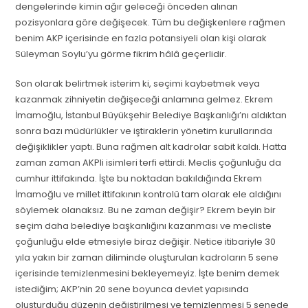
dengelerinde kimin ağır geleceği önceden alınan
pozisyonlara göre değişecek. Tüm bu değişkenlere rağmen
benim AKP içerisinde en fazla potansiyeli olan kişi olarak
Süleyman Soylu’yu görme fikrim hâlâ geçerlidir.
Son olarak belirtmek isterim ki, seçimi kaybetmek veya
kazanmak zihniyetin değişeceği anlamına gelmez. Ekrem
İmamoğlu, İstanbul Büyükşehir Belediye Başkanlığı’nı aldıktan
sonra bazı müdürlükler ve iştiraklerin yönetim kurullarında
değişiklikler yaptı. Buna rağmen alt kadrolar sabit kaldı. Hatta
zaman zaman AKPli isimleri terfi ettirdi. Meclis çoğunluğu da
cumhur ittifakında. İşte bu noktadan bakıldığında Ekrem
İmamoğlu ve millet ittifakının kontrolü tam olarak ele aldığını
söylemek olanaksız. Bu ne zaman değişir? Ekrem beyin bir
seçim daha belediye başkanlığını kazanması ve mecliste
çoğunluğu elde etmesiyle biraz değişir. Netice itibariyle 30
yıla yakın bir zaman diliminde oluşturulan kadroların 5 sene
içerisinde temizlenmesini bekleyemeyiz. İşte benim demek
istediğim; AKP’nin 20 sene boyunca devlet yapısında
oluşturduğu düzenin değiştirilmesi ve temizlenmesi 5 senede