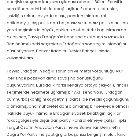
enerjiyle seçmen karşısına çıkması rahmetli Bülent Ecevit’in
son dönemlerini hatırlatacağı aşikar. Ekonomik sorunlar,
işsizliğin rekor seviyede oluşu, pandeminin kontrol
edilemeyişi, dış politikada başarısız ve tutarsız politikalar, son
yerel seçimlerde büyükşehirlerin muhalefete kaptırılması da
eklenince, Tayyip Erdoğan’ın hanesine eksi puan yazmakta.
Ben önümüzdeki seçimlerin Erdoğan’ın son seçimi olacağını
düşünüyorum. Benzer ifadeleri Devlet Bahçeli içinde
kullanabilirim.
Tayyip Erdoğan’ın sağlık sorunları ve metal yorgunluğu AKP
içerisinde pozisyon alma savaşına dönüştüğünü
düşünüyorum. Burada iki farklı senaryo ortaya çıkıyor. Birincisi
seçimlerde hezimete uğramış bir AKP senaryosu. Erdoğan
cumhurbaşkanlığını kaybetmiş, partisi de meclis çoğunluğunu
alamamış, ana muhalefet dahi olamamış bir seviyede olması
halinde büyük ihtimalle Erdoğan siyaseti bıraktığını açıklar
fakat gölgesiyle dışarıdan partiyi kontrol etmeye çalışır. Tıpkı
Turgut Özal’ın Anavatan Partisi’ne ve Süleyman Demirel’in
Doğru Yol Partisi’ne yaptığı gibi başarısız bir girişim olur. İkinci