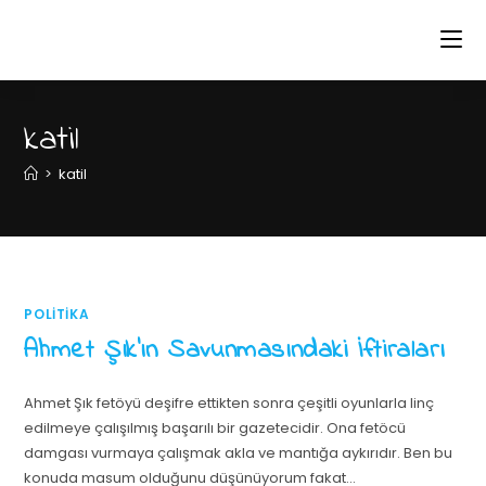
katil
>
katil
POLITIKA
Ahmet Şık’ın Savunmasındaki İftiraları
Ahmet Şık fetöyü deşifre ettikten sonra çeşitli oyunlarla linç
edilmeye çalışılmış başarılı bir gazetecidir. Ona fetöcü
damgası vurmaya çalışmak akla ve mantığa aykırıdır. Ben bu
konuda masum olduğunu düşünüyorum fakat…