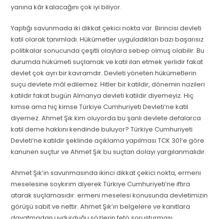
yanına kâr kalacağını çok iyi biliyor.
Yaptığı savunmada iki dikkat çekici nokta var. Birincisi devleti
katil olarak tanımladı. Hükümetler uyguladıkları bazı başarısız
politikalar sonucunda çeşitli olaylara sebep olmuş olabilir. Bu
durumda hükümeti suçlamak ve katil ilan etmek yerlidir fakat
devlet çok ayrı bir kavramdır. Devleti yöneten hükümetlerin
suçu devlete mâl edilemez. Hitler bir katildir, dönemin nazileri
katildir fakat bugün Almanya devleti katildir diyemeyiz. Hiç
kimse ama hiç kimse Türkiye Cumhuriyeti Devleti’ne katil
diyemez. Ahmet Şık kim oluyorda bu şanlı devlete defalarca
katil deme hakkını kendinde buluyor? Türkiye Cumhuriyeti
Devleti’ne katildir şeklinde açıklama yapılması TCK 301’e göre
kanunen suçtur ve Ahmet Şık bu suçtan dolayı yargılanmalıdır.
Ahmet Şık’ın savunmasında ikinci dikkat çekici nokta, ermeni
meselesine soykırım diyerek Türkiye Cumhuriyeti’ne iftira
atarak suçlamasıdır. ermeni meselesi konusunda devletimizin
görüşü sabit ve nettir. Ahmet Şık’ın belgelere ve kanıtlara
dayatmadan uydurduğu sözlerin fetö soruşturması