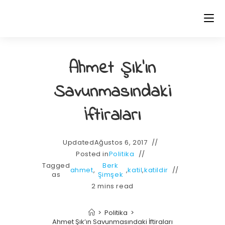
Ahmet Şık’ın
Savunmasındaki
İftiraları
Updated
Ağustos 6, 2017
Posted in
Politika
Tagged
Berk
ahmet
,
,
katil
,
katildir
as
Şimşek
2 mins read
>
Politika
>
Ahmet Şık’ın Savunmasındaki İftiraları