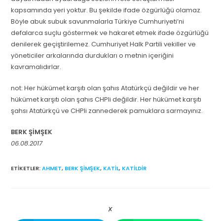
kapsamında yeri yoktur. Bu şekilde ifade özgürlüğü olamaz.
Böyle abuk subuk savunmalarla Türkiye Cumhuriyeti’ni
defalarca suçlu göstermek ve hakaret etmek ifade özgürlüğü
denilerek geçiştirilemez. Cumhuriyet Halk Partili vekiller ve
yöneticiler arkalarında durdukları o metnin içeriğini
kavramalıdırlar.
not: Her hükümet karşıtı olan şahıs Atatürkçü değildir ve her
hükümet karşıtı olan şahıs CHPli değildir. Her hükümet karşıtı
şahsı Atatürkçü ve CHPli zannederek pamuklara sarmayınız.
BERK ŞİMŞEK
06.08.2017
ETIKETLER
:
AHMET
,
BERK ŞIMŞEK
,
KATIL
,
KATILDIR
X