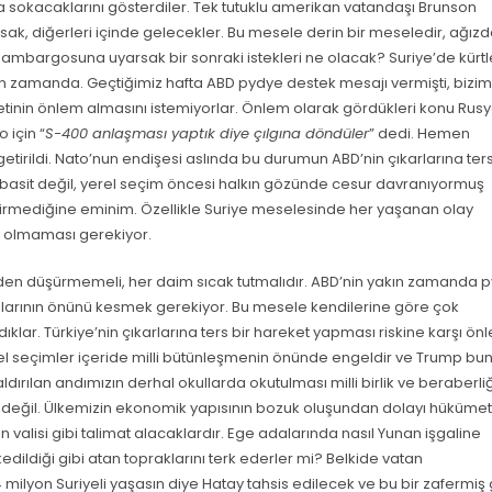
ra sokacaklarını gösterdiler. Tek tutuklu amerikan vatandaşı Brunson
sak, diğerleri içinde gelecekler. Bu mesele derin bir meseledir, ağız
n ambargosuna uyarsak bir sonraki istekleri ne olacak? Suriye’de kürt
n zamanda. Geçtiğimiz hafta ABD pydye destek mesajı vermişti, bizim
etinin önlem almasını istemiyorlar. Önlem olarak gördükleri konu Rus
 için “
S-400 anlaşması yaptık diye çılgına döndüler
” dedi. Hemen
ldi. Nato’nun endişesi aslında bu durumun ABD’nin çıkarlarına ter
 basit değil, yerel seçim öncesi halkın gözünde cesur davranıyormuş
girmediğine eminim. Özellikle Suriye meselesinde her yaşanan olay
 olmaması gerekiyor.
en düşürmemeli, her daim sıcak tutmalıdır. ABD’nin yakın zamanda p
jlarının önünü kesmek gerekiyor. Bu mesele kendilerine göre çok
klar. Türkiye’nin çıkarlarına ters bir hareket yapması riskine karşı ön
l seçimler içeride milli bütünleşmenin önünde engeldir ve Trump bu
ldırılan andımızın derhal okullarda okutulması milli birlik ve beraberli
değil. Ülkemizin ekonomik yapısının bozuk oluşundan dolayı hükümet
 valisi gibi talimat alacaklardır. Ege adalarında nasıl Yunan işgaline
dildiği gibi atan topraklarını terk ederler mi? Belkide vatan
milyon Suriyeli yaşasın diye Hatay tahsis edilecek ve bu bir zafermiş 