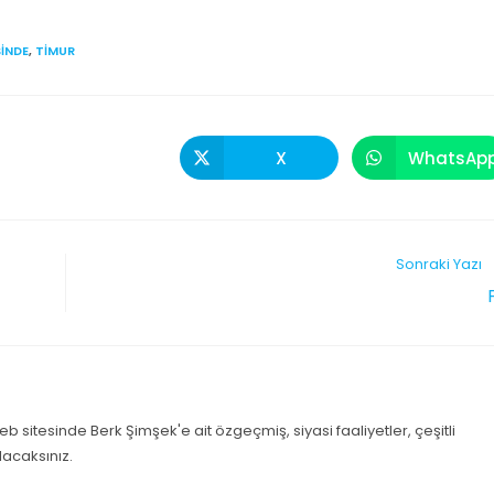
SINDE
,
TIMUR
X
WhatsAp
Sonraki Yazı
b sitesinde Berk Şimşek'e ait özgeçmiş, siyasi faaliyetler, çeşitli
lacaksınız.