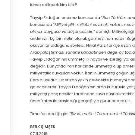
lanse edilecek kim bilir?
Tayyip Erdoğan andımız konusunda “
Ben Türk’üm ama
konusunda “
Milliyetçilik; milletini sevmek, vatanını se
almak duygusu ve düşüncesidir.
” demişti. Milliyetçili
andımızı ırkçı bir metin olarak görmesi normaldir. Bug
okuyanlar olduğunu söyledi. Nihal Atsız Türkçe ezan 
Arapçalaştırması samimî kanaatinden değil, oy topl
Tayyip Erdoğan’nın ümmetçilik hayali ve izlediği yol
değildir. Dünya’da İran haricinde ümmetçi olup amer
milliyetçilik duyguları yoktur. İran’ın ümmetçi çoğu
Pers oluşudur. Elbet İran yakın gelecekte humeyni da
geleceklerdir. Tayyip Erdoğan’nın arap kültürüyle yeti
milliyetçi genç nesiller tarafından suya düşürülecektir.
önce Yafes ile başladığı gerçeğiyle gururlanacaktır.
Timur’un dediği gibi “
Biz ki, melik-i Turan, emir-i Türki
BERK ŞİMŞEK
07.11.2018