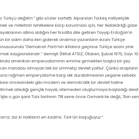
 Türkçü değilim
.” gibi sözler sarfetti. Alparslan Türkeş milliyetçilik
vmek ve milletinin tehlikelere karşı korunması için, her fedakârlığı göze
ği ayaklarının altına aldığını her fırsatta dile getiren Tayyip Erdoğan’ın
ün bir adım daha ileri giderek andımızı yazanların ezanı Türkçe
konususunda “
Demokrat Parti’nin iktidara geçince Türkçe ezanı yine
amak kaygısındandır.
” demişti (Nihal ATSIZ, Ötüken, Şubat 1970, Sayı: 10
 aslında amerikan emperyalizminin emrine girmekten başka bir şey
ikan mandası olmayan tek bir ümmetçi devlet yoktur. Çünkü arapların
nluğuna rağmen emperyalizme karşı dik durabilmesinin yegane sebebi
rbesi öncesindeki gibi modern ve demokratik bir devlet haline
ştirmek istediği gençlik hayali, istemeden oluşturmaya başladığı deist
 İşte o gün şanlı Türk tarihinin 718 sene önce Osmanlı ile değil, 7bin se
stan’ız; biz ki halkların en kadimi, Türk’ün başuğuyuz.
“.