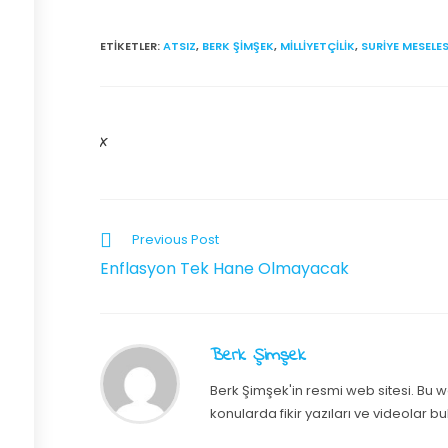
ETIKETLER
:
ATSIZ
,
BERK ŞIMŞEK
,
MILLIYETÇILIK
,
SURIYE MESELE
X
Previous Post
Enflasyon Tek Hane Olmayacak
Berk Şimşek
Berk Şimşek'in resmi web sitesi. Bu we
konularda fikir yazıları ve videolar bu