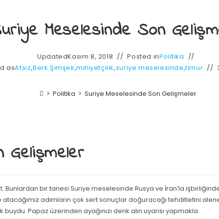
uriye Meselesinde Son Gelişm
Updated
Kasım 8, 2018
Posted in
Politika
d as
Atsız
,
Berk Şimşek
,
milliyetçilik
,
suriye meselesinde
,
timur
>
Politika
>
Suriye Meselesinde Son Gelişmeler
 Gelişmeler
. Bunlardan bir tanesi Suriye meselesinde Rusya ve İran’la işbirliğind
ine atacağımız adımların çok sert sonuçlar doğuracağı tehditletini alen
ak buydu. Papaz üzerinden ayağınızı denk alın uyarısı yapmakla