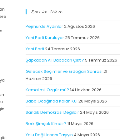
dan
Son 20 Yazım
lere
Pejmürde Aydınlar
2 Ağustos 2026
ya
Yeni Parti Kuruluyor
25 Temmuz 2026
s
Yeni Parti
24 Temmuz 2026
Şapkadan Ali Babacan Çıktı?
5 Temmuz 2026
Gelecek Seçimler ve Erdoğan Sonrası
21
Haziran 2026
yd,
Kemal mi, Özgür mü?
14 Haziran 2026
lem
Baba Ocağında Kalan Kül
26 Mayıs 2026
nu
ğin
Sandık Demokrasi Değildir
24 Mayıs 2026
Berk Şimşek Kimdir?
11 Mayıs 2026
Yolu Değil İnsanı Taşıyın
4 Mayıs 2026
gibi