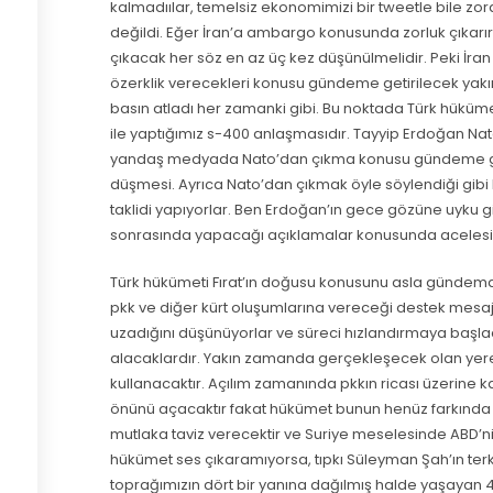
kalmadıılar, temelsiz ekonomimizi bir tweetle bile zo
değildi. Eğer İran’a ambargo konusunda zorluk çıkarır
çıkacak her söz en az üç kez düşünülmelidir. Peki İra
özerklik verecekleri konusu gündeme getirilecek yakı
basın atladı her zamanki gibi. Bu noktada Türk hüküm
ile yaptığımız s-400 anlaşmasıdır. Tayyip Erdoğan Nato
yandaş medyada Nato’dan çıkma konusu gündeme getiri
düşmesi. Ayrıca Nato’dan çıkmak öyle söylendiği gibi
taklidi yapıyorlar. Ben Erdoğan’ın gece gözüne uyku 
sonrasında yapacağı açıklamalar konusunda acelesi
Türk hükümeti Fırat’ın doğusu konusunu asla gündemd
pkk ve diğer kürt oluşumlarına vereceği destek mesa
uzadığını düşünüyorlar ve süreci hızlandırmaya başladı
alacaklardır. Yakın zamanda gerçekleşecek olan yere
kullanacaktır. Açılım zamanında pkkın ricası üzerine ka
önünü açacaktır fakat hükümet bunun henüz farkında 
mutlaka taviz verecektir ve Suriye meselesinde ABD’nin
hükümet ses çıkaramıyorsa, tıpkı Süleyman Şah’ın terke
toprağımızın dört bir yanına dağılmış halde yaşayan 4 