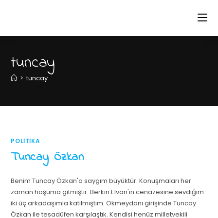
tuncay
>
tuncay
POLITIKA
Tuncay Özkan
Benim Tuncay Özkan'a saygım büyüktür. Konuşmaları her
zaman hoşuma gitmiştir. Berkin Elvan'ın cenazesine sevdiğim
iki üç arkadaşımla katılmıştım. Okmeydanı girişinde Tuncay
Özkan ile tesadüfen karşılaştık. Kendisi henüz milletvekili