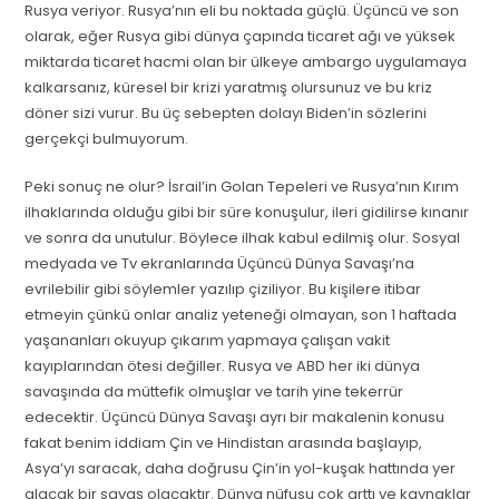
Rusya veriyor. Rusya’nın eli bu noktada güçlü. Üçüncü ve son
olarak, eğer Rusya gibi dünya çapında ticaret ağı ve yüksek
miktarda ticaret hacmi olan bir ülkeye ambargo uygulamaya
kalkarsanız, küresel bir krizi yaratmış olursunuz ve bu kriz
döner sizi vurur. Bu üç sebepten dolayı Biden’in sözlerini
gerçekçi bulmuyorum.
Peki sonuç ne olur? İsrail’in Golan Tepeleri ve Rusya’nın Kırım
ilhaklarında olduğu gibi bir süre konuşulur, ileri gidilirse kınanır
ve sonra da unutulur. Böylece ilhak kabul edilmiş olur. Sosyal
medyada ve Tv ekranlarında Üçüncü Dünya Savaşı’na
evrilebilir gibi söylemler yazılıp çiziliyor. Bu kişilere itibar
etmeyin çünkü onlar analiz yeteneği olmayan, son 1 haftada
yaşananları okuyup çıkarım yapmaya çalışan vakit
kayıplarından ötesi değiller. Rusya ve ABD her iki dünya
savaşında da müttefik olmuşlar ve tarih yine tekerrür
edecektir. Üçüncü Dünya Savaşı ayrı bir makalenin konusu
fakat benim iddiam Çin ve Hindistan arasında başlayıp,
Asya’yı saracak, daha doğrusu Çin’in yol-kuşak hattında yer
alacak bir savaş olacaktır. Dünya nüfusu çok arttı ve kaynaklar