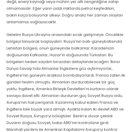
değil, enerji kaynağı veya mühim yer altı zenginliğine sahip
olmamasıdır. Eğer yarın ciddi miktarda petrol keşfedilsin,
bakın kaça bölüyorlar ülkeyi. Doğru analiz her zaman olayları
anlamamızı sağlayacaktır.
Gelelim Rusya Ukrayna arasındaki sıcak gelişmeye. Öncelikle
bölgeyi tanıyarak başlayalım. Rusya’nın batı-güneybatısında
Lehistan bölgesi, onun güneyinde balkanlar, Karadenizin
doğusunda Kafkaslar, Hazar’ın doğusunda Türkistan. Bu
bölgeleri neden saydım birazdan detaylandıracağım. İkinci
Dünya Savaşı’nda Almanlar İngilizlere göz açtırmıyorlar,
İngiltere’nin güneyini aralıksız bombalıyorlardı. Fransa zaten ilk
günden teslim olmuştu. Almanları durdurabilecek bir güç
yoktu. İngiltere, Amerika Birleşik Devletleri’ni kurtarıcı olarak
savaşa davet etti. Almanları durduran güç Sovyet Rusya oldu.
Avrupa’nın hali perişandı. Kazanmış kabul edilen Fransa ve
İngiltere bile büyük yara almıştı. Ayakta kalan iki devlet ABD ve
Sovyet Rusya, Avrupa’yı bölüştüler. Berlin’e duvar çekildi.
Duvarın doğusu Sovyet, batısı ABD’nin kontrolüne girdi.
Marshall yardımı ile Amerikan Kapitalizmi Avrupa’yı kontrol