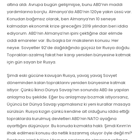
altına aldı. Avrupa bugün gelişmişse, bunu ABD’nin maddi
yardımlarına borçlu. Almanya’da ABD’nin 120ye yakın üssü var.
Konudan bağımsız olarak, ben Almanya’nın 10 seneye
kalmadan ekonomik krize gireceğini 2019 yılından beri iddia
ediyorum. ABD’nin Almanya’nın ipini çektiğine dair elimde
ciddi emareler var. Bu başka bir makalenin konusu. Her
neyse. Sovyetler 92’de dağıldığında güçsüz bir Rusya doğdu.
Toprakları azalmış fakat her karışı yeniden bünyesine katmak
için gün sayan bir Rusya.
Şimdi eski gücüne kavuşan Rusya, yavaş yavaş Sovyet
döneminden kalan topraklarını yeniden bünyesine katmak
istiyor. Çünkü İkinci Dünya Savaşı’nın sonunda ABD ile yapılan
anlaşma bu şekilde. Eğer bu anlaşmayı bozmak istiyorsanız,
Üçüncü bir Dünya Savaşı yapmalısınız ki yeni kurallar masaya
sürülsün. Rusya kızgın çünkü kendine ait olduğunu iddia ettiği
topraklarda kurulmuş devletleri ABD’nin NATO ayağına
ayarttığını düşünüyor. Bu konuda kızmakta haklı. Şimdi Kırım’ın
ilhak edilmesi konusu da netlik kazanmış oluyor öyle değil mi?