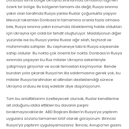
Donbass isimli bölge Ukrayna sınırlarında olmasına rağmen
özerk bir bölge. Bu bölgenin tamamı da değil, Rusya sınırına
yakın olan tarafında Rusya yanlısı Ruslar çoğunlukta yaşıyor.
Mevcut rakamları Donbass’ın tamamına oranla fazla olmasa
bile, Rusya sınırına yakın konumda öbeklenmiş halde oldukları
için Ukrayna için ciddi bir tehdit oluşturuyor. Madalyonun diğer
yüzünde ise bu Rusya yanlısı Ruslar ağır silah, teçhizat ve
mühimmata sahipler. Bu cephaneye tabi ki Rusya sayesinde
sahip oldular. Bu nokta çok önemli bir nokta. Donbass’ın Rusya
sınırında yaşayan bu Rus milisler Ukrayna askerleriyle
çatışmaya giriyorlar ve sıcak temastan kaçmıyorlar. Bende
bundan yola çıkarak Rusya’nın illa saldırmasına gerek yok, bu
milisler Rusya tarafından el altından desteklendiği sürece
Ukrayna ordusu ile baş edebilir diye düşünüyorum.
Tüm bu anlattıklarımı özetleyecek olursak, Ruslar kendilerine
ait olduğunu iddia ettikleri bu davanın peşini
bırakmayacaklardır. ABD Başkanı Biden’in Rusya’ya yaptırım
uygularız sözünü tamamen blöf olarak görüyorum. Birincisi
Rusya’ya yaptırım uygulayamazsınız. İkincisi, Avrupa’nın gazını