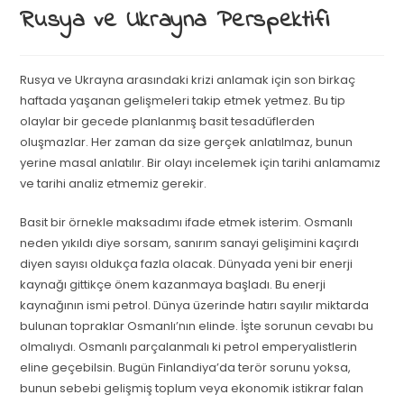
Rusya ve Ukrayna Perspektifi
Rusya ve Ukrayna arasındaki krizi anlamak için son birkaç
haftada yaşanan gelişmeleri takip etmek yetmez. Bu tip
olaylar bir gecede planlanmış basit tesadüflerden
oluşmazlar. Her zaman da size gerçek anlatılmaz, bunun
yerine masal anlatılır. Bir olayı incelemek için tarihi anlamamız
ve tarihi analiz etmemiz gerekir.
Basit bir örnekle maksadımı ifade etmek isterim. Osmanlı
neden yıkıldı diye sorsam, sanırım sanayi gelişimini kaçırdı
diyen sayısı oldukça fazla olacak. Dünyada yeni bir enerji
kaynağı gittikçe önem kazanmaya başladı. Bu enerji
kaynağının ismi petrol. Dünya üzerinde hatırı sayılır miktarda
bulunan topraklar Osmanlı’nın elinde. İşte sorunun cevabı bu
olmalıydı. Osmanlı parçalanmalı ki petrol emperyalistlerin
eline geçebilsin. Bugün Finlandiya’da terör sorunu yoksa,
bunun sebebi gelişmiş toplum veya ekonomik istikrar falan