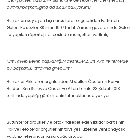
“
Ben şahsen başkanlık sistemine de selahiyeti genişletilmiş
cumhurbaşkanlığına da sıcak bakıyorum
.”
Bu sözleri söyleyen kişi nurcu terör örgütü lideri Fethullah
Gülen. Bu sözler 30 mart 1997 tarihli Zaman gazetesinde Gülen
ile yapılan röportaj neticesinde manşetten verilmiş.
~ ~
“
Biz Tayyip Bey’in başkanlığını destekleriz. Biz Akp ile temelde
bir başkanlık ittifakına girebiliriz
.”
Bu sözler Pkk terör örgütü lideri Abdullah Öcalan’ın Pervin
Buldan, Sırrı Süreyya Önder ve Altan Tan ile 23 Şubat 2013
tarihinde yaptığı görüşmenin tutanaklarında yazıyor.
~ ~
Bütün terör örgütleriyle ortak hareket eden iktidar partisinin
Pkk ve Fetö terör örgütlerinin tavsiyesi üzerine yeni anayasa
yaptırıp referanduma sürdüğü ortada.