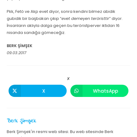
Pkk, Fetö ve Akp evet diyor, sonra kendini bilmez abidik
gubidik bir başbakan çıkıp “
evet demeyen teröristtir
” diyor.
İnsanların aklıyla dalga geçen bu teröristperver iktidarı 16
nisanda sandığa gömeceğiz.
BERK ŞİMŞEK
09.03.2017
X
X
WhatsApp
Berk Şimşek
Berk Şimşek'in resmi web sitesi. Bu web sitesinde Berk